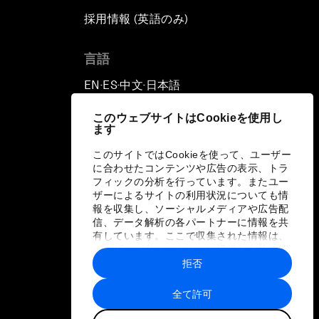
採用情報 (英語のみ)
て
言語
EN
ES
中文
日本語
▪
▪
▪
このウェブサイトはCookieを使用し
ます
このサイトではCookieを使って、ユーザー
に合わせたコンテンツや広告の表示、トラ
フィックの分析を行っています。またユー
ザーによるサイトの利用状況についても情
報を収集し、ソーシャルメディアや広告配
信、データ解析の各パートナーに情報を共
有しています。ここで収集された情報は、
ユーザーが各パートナーに提供した他の情
報や各パートナーのサービスを使用した際
拒否
に収集された情報と組み合わされ、各パー
トナーによって使用されることがありま
全て許可
す。