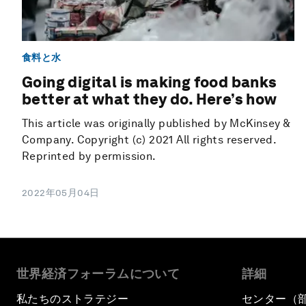
食料と水
Going digital is making food banks
better at what they do. Here’s how
This article was originally published by McKinsey &
Company. Copyright (c) 2021 All rights reserved.
Reprinted by permission.
2022年05月04日
世界経済フォーラムについて
詳細
私たちのストラテジー
センター（