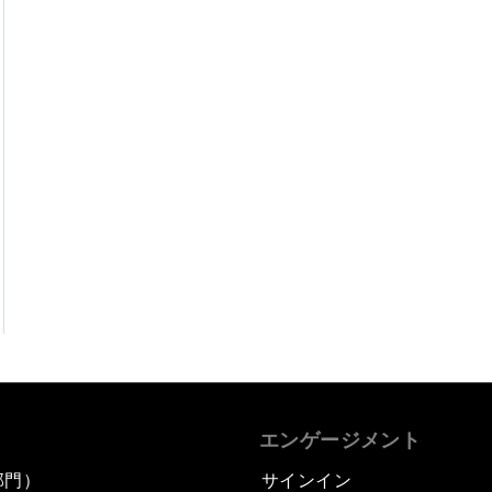
エンゲージメント
部門）
サインイン