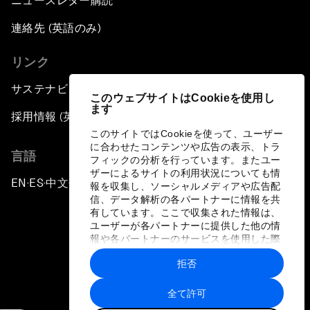
ニュースレター購読
連絡先 (英語のみ)
リンク
サステナビリティへの取り組み
このウェブサイトはCookieを使用し
ます
採用情報 (英語のみ)
このサイトではCookieを使って、ユーザー
に合わせたコンテンツや広告の表示、トラ
言語
フィックの分析を行っています。またユー
ザーによるサイトの利用状況についても情
EN
ES
中文
日本語
▪
▪
▪
報を収集し、ソーシャルメディアや広告配
信、データ解析の各パートナーに情報を共
有しています。ここで収集された情報は、
ユーザーが各パートナーに提供した他の情
報や各パートナーのサービスを使用した際
に収集された情報と組み合わされ、各パー
拒否
トナーによって使用されることがありま
プライバシーポリシーと利用規約
す。
全て許可
サイトマップ