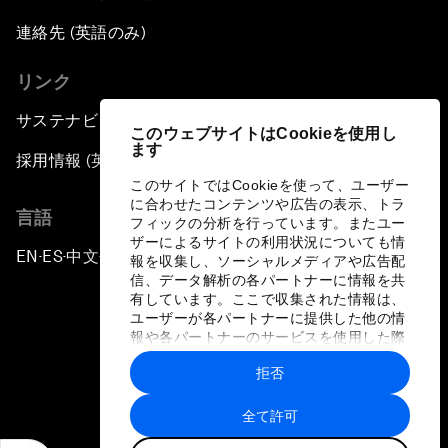
連絡先 (英語のみ)
リンク
サステナビリティへの取り組み
このウェブサイトはCookieを使用し
ます
採用情報 (英語のみ)
このサイトではCookieを使って、ユーザー
に合わせたコンテンツや広告の表示、トラ
言語
フィックの分析を行っています。またユー
ザーによるサイトの利用状況についても情
EN
ES
中文
日本語
▪
▪
▪
報を収集し、ソーシャルメディアや広告配
信、データ解析の各パートナーに情報を共
有しています。ここで収集された情報は、
ユーザーが各パートナーに提供した他の情
報や各パートナーのサービスを使用した際
に収集された情報と組み合わされ、各パー
拒否
トナーによって使用されることがありま
プライバシーポリシーと利用規約
す。
全て許可
サイトマップ