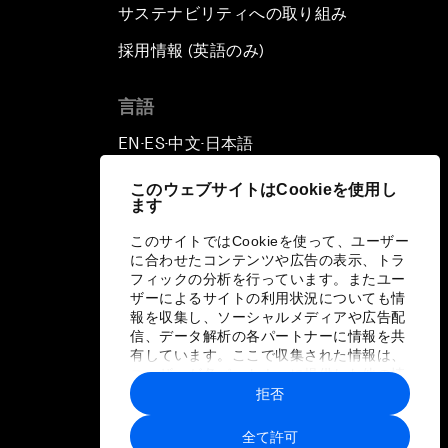
サステナビリティへの取り組み
採用情報 (英語のみ)
て
言語
EN
ES
中文
日本語
▪
▪
▪
このウェブサイトはCookieを使用し
ます
このサイトではCookieを使って、ユーザー
に合わせたコンテンツや広告の表示、トラ
フィックの分析を行っています。またユー
ザーによるサイトの利用状況についても情
報を収集し、ソーシャルメディアや広告配
信、データ解析の各パートナーに情報を共
有しています。ここで収集された情報は、
ユーザーが各パートナーに提供した他の情
報や各パートナーのサービスを使用した際
拒否
に収集された情報と組み合わされ、各パー
トナーによって使用されることがありま
全て許可