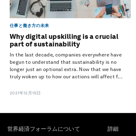
仕事と働き方の未来
Why digital upskilling is a crucial
part of sustainability
In the last decade, companies everywhere have
begun to understand that sustainability is no
longer just an optional extra. Now that we have
truly woken up to how our actions will affect f...
2021年12月15日
世界経済フォーラムについて
詳細