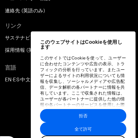
連絡先 (英語のみ)
リンク
サステナビリティへの取り組み
このウェブサイトはCookieを使用し
ます
採用情報 (英語のみ)
このサイトではCookieを使って、ユーザー
に合わせたコンテンツや広告の表示、トラ
言語
フィックの分析を行っています。またユー
ザーによるサイトの利用状況についても情
EN
ES
中文
日本語
▪
▪
▪
報を収集し、ソーシャルメディアや広告配
信、データ解析の各パートナーに情報を共
有しています。ここで収集された情報は、
ユーザーが各パートナーに提供した他の情
報や各パートナーのサービスを使用した際
に収集された情報と組み合わされ、各パー
拒否
トナーによって使用されることがありま
プライバシーポリシーと利用規約
す。
全て許可
サイトマップ