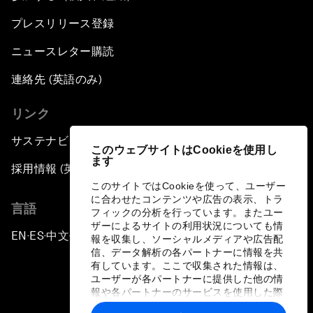
プレスリリース登録
ニュースレター購読
連絡先 (英語のみ)
リンク
サステナビリティへの取り組み
このウェブサイトはCookieを使用し
ます
採用情報 (英語のみ)
このサイトではCookieを使って、ユーザー
に合わせたコンテンツや広告の表示、トラ
言語
フィックの分析を行っています。またユー
ザーによるサイトの利用状況についても情
EN
ES
中文
日本語
▪
▪
▪
報を収集し、ソーシャルメディアや広告配
信、データ解析の各パートナーに情報を共
有しています。ここで収集された情報は、
ユーザーが各パートナーに提供した他の情
報や各パートナーのサービスを使用した際
に収集された情報と組み合わされ、各パー