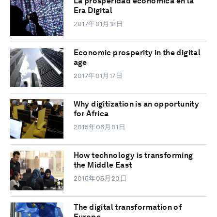
La prosperidad económica en la
Era Digital
2017年01月18日
Economic prosperity in the digital
age
2017年01月17日
Why digitization is an opportunity
for Africa
2015年06月01日
How technology is transforming
the Middle East
2015年05月20日
The digital transformation of
Europe