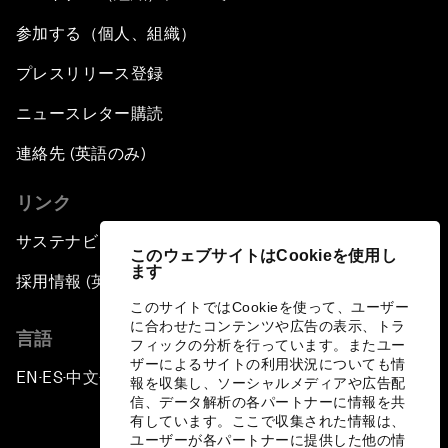
参加する（個人、組織）
プレスリリース登録
ニュースレター購読
連絡先 (英語のみ)
リンク
サステナビリティへの取り組み
このウェブサイトはCookieを使用し
ます
採用情報 (英語のみ)
このサイトではCookieを使って、ユーザー
に合わせたコンテンツや広告の表示、トラ
言語
フィックの分析を行っています。またユー
ザーによるサイトの利用状況についても情
EN
ES
中文
日本語
▪
▪
▪
報を収集し、ソーシャルメディアや広告配
信、データ解析の各パートナーに情報を共
有しています。ここで収集された情報は、
ユーザーが各パートナーに提供した他の情