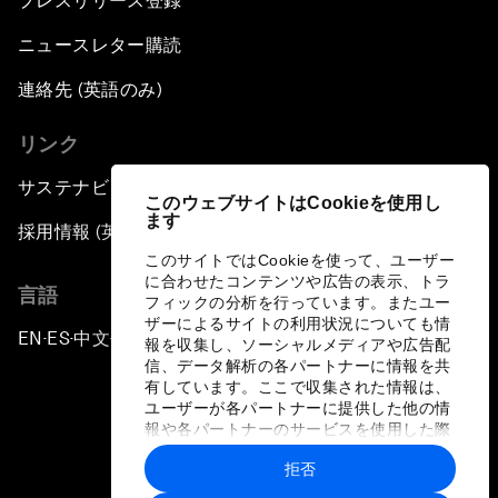
プレスリリース登録
ニュースレター購読
連絡先 (英語のみ)
リンク
サステナビリティへの取り組み
このウェブサイトはCookieを使用し
ます
採用情報 (英語のみ)
このサイトではCookieを使って、ユーザー
に合わせたコンテンツや広告の表示、トラ
言語
フィックの分析を行っています。またユー
ザーによるサイトの利用状況についても情
EN
ES
中文
日本語
▪
▪
▪
報を収集し、ソーシャルメディアや広告配
信、データ解析の各パートナーに情報を共
有しています。ここで収集された情報は、
ユーザーが各パートナーに提供した他の情
報や各パートナーのサービスを使用した際
に収集された情報と組み合わされ、各パー
拒否
トナーによって使用されることがありま
プライバシーポリシーと利用規約
す。