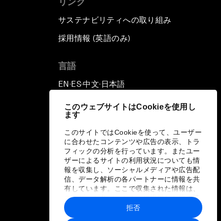
リンク
サステナビリティへの取り組み
採用情報 (英語のみ)
て
言語
EN
ES
中文
日本語
▪
▪
▪
このウェブサイトはCookieを使用し
ます
このサイトではCookieを使って、ユーザー
に合わせたコンテンツや広告の表示、トラ
フィックの分析を行っています。またユー
ザーによるサイトの利用状況についても情
報を収集し、ソーシャルメディアや広告配
信、データ解析の各パートナーに情報を共
有しています。ここで収集された情報は、
ユーザーが各パートナーに提供した他の情
報や各パートナーのサービスを使用した際
拒否
に収集された情報と組み合わされ、各パー