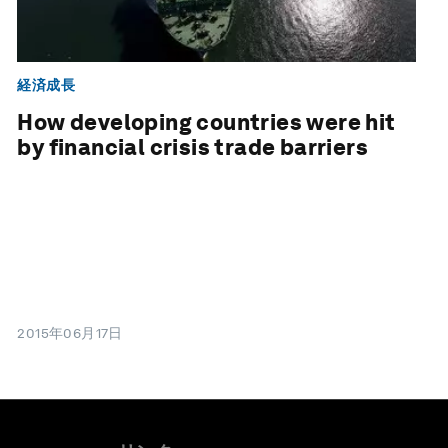
経済成長
How developing countries were hit
by financial crisis trade barriers
2015年06月17日