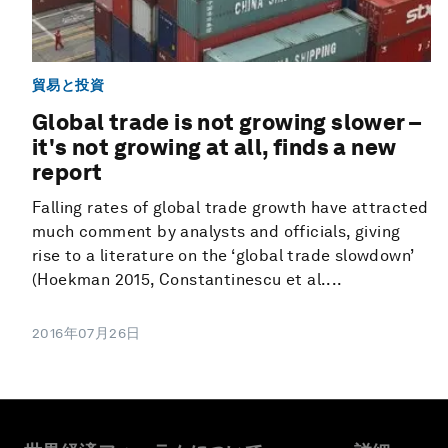
貿易と投資
Global trade is not growing slower –
it's not growing at all, finds a new
report
Falling rates of global trade growth have attracted
much comment by analysts and officials, giving
rise to a literature on the ‘global trade slowdown’
(Hoekman 2015, Constantinescu et al....
2016年07月26日