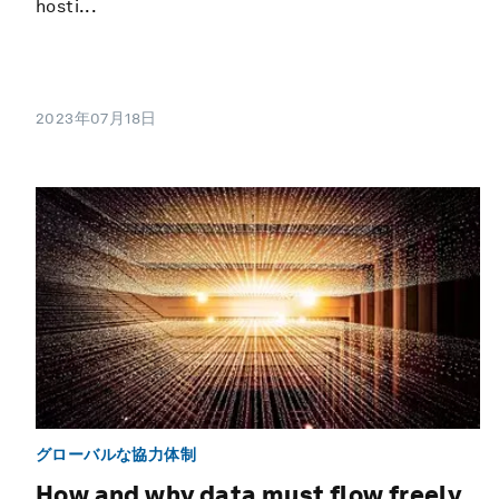
hosti...
2023年07月18日
グローバルな協力体制
How and why data must flow freely