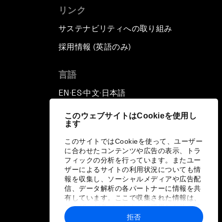
リンク
サステナビリティへの取り組み
採用情報 (英語のみ)
て
言語
EN
ES
中文
日本語
▪
▪
▪
このウェブサイトはCookieを使用し
ます
このサイトではCookieを使って、ユーザー
に合わせたコンテンツや広告の表示、トラ
フィックの分析を行っています。またユー
ザーによるサイトの利用状況についても情
報を収集し、ソーシャルメディアや広告配
信、データ解析の各パートナーに情報を共
有しています。ここで収集された情報は、
ユーザーが各パートナーに提供した他の情
報や各パートナーのサービスを使用した際
拒否