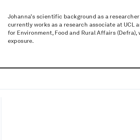
Johanna's scientific background as a researcher i
currently works as a research associate at UCL 
for Environment, Food and Rural Affairs (Defra), 
exposure.