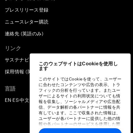
プレスリリース登録
ニュースレター購読
連絡先 (英語のみ)
リンク
サステナビリティへの取り組み
このウェブサイトはCookieを使用し
ます
採用情報 (英語のみ)
このサイトではCookieを使って、ユーザー
に合わせたコンテンツや広告の表示、トラ
言語
フィックの分析を行っています。またユー
ザーによるサイトの利用状況についても情
EN
ES
中文
日本語
▪
▪
▪
報を収集し、ソーシャルメディアや広告配
信、データ解析の各パートナーに情報を共
有しています。ここで収集された情報は、
ユーザーが各パートナーに提供した他の情
報や各パートナーのサービスを使用した際
に収集された情報と組み合わされ、各パー