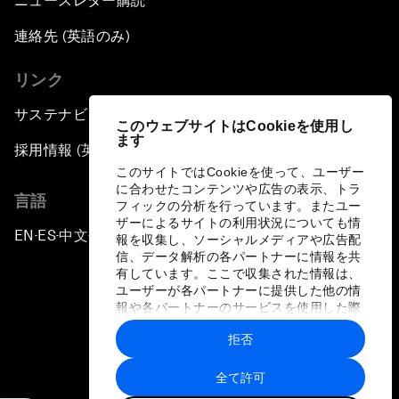
ニュースレター購読
連絡先 (英語のみ)
リンク
サステナビリティへの取り組み
このウェブサイトはCookieを使用し
ます
採用情報 (英語のみ)
このサイトではCookieを使って、ユーザー
に合わせたコンテンツや広告の表示、トラ
言語
フィックの分析を行っています。またユー
ザーによるサイトの利用状況についても情
EN
ES
中文
日本語
▪
▪
▪
報を収集し、ソーシャルメディアや広告配
信、データ解析の各パートナーに情報を共
有しています。ここで収集された情報は、
ユーザーが各パートナーに提供した他の情
報や各パートナーのサービスを使用した際
に収集された情報と組み合わされ、各パー
拒否
トナーによって使用されることがありま
プライバシーポリシーと利用規約
す。
全て許可
サイトマップ