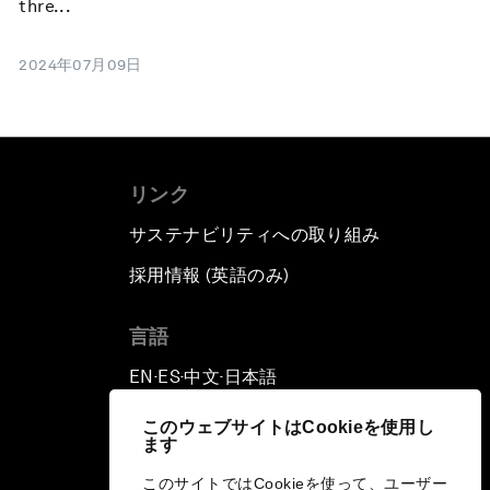
thre...
2024年07月09日
リンク
サステナビリティへの取り組み
採用情報 (英語のみ)
て
言語
EN
ES
中文
日本語
▪
▪
▪
このウェブサイトはCookieを使用し
ます
このサイトではCookieを使って、ユーザー