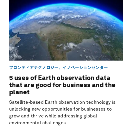
フロンティアテクノロジー、イノベーションセンター
5 uses of Earth observation data
that are good for business and the
planet
Satellite-based Earth observation technology is
unlocking new opportunities for businesses to
grow and thrive while addressing global
environmental challenges.