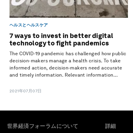
ヘルスとヘルスケア
7 ways to invest in better digital
technology to fight pandemics
The COVID-19 pandemic has challenged how public
decision-makers manage a health crisis. To take
informed action, decision-makers need accurate
and timely information. Relevant information...
2021年07月07日
世界経済フォーラムについて
詳細