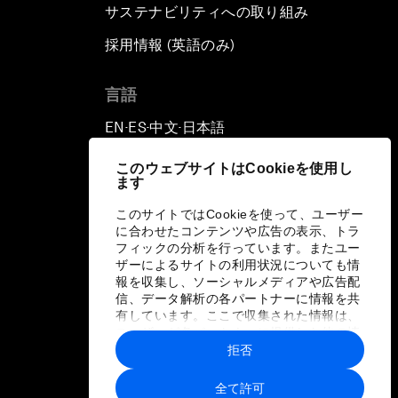
サステナビリティへの取り組み
採用情報 (英語のみ)
て
言語
EN
ES
中文
日本語
▪
▪
▪
このウェブサイトはCookieを使用し
ます
このサイトではCookieを使って、ユーザー
に合わせたコンテンツや広告の表示、トラ
フィックの分析を行っています。またユー
ザーによるサイトの利用状況についても情
報を収集し、ソーシャルメディアや広告配
信、データ解析の各パートナーに情報を共
有しています。ここで収集された情報は、
ユーザーが各パートナーに提供した他の情
報や各パートナーのサービスを使用した際
拒否
に収集された情報と組み合わされ、各パー
トナーによって使用されることがありま
全て許可