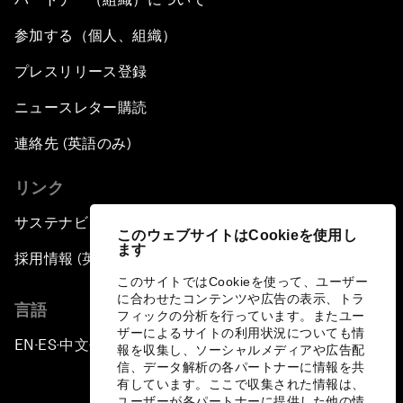
参加する（個人、組織）
プレスリリース登録
ニュースレター購読
連絡先 (英語のみ)
リンク
サステナビリティへの取り組み
このウェブサイトはCookieを使用し
ます
採用情報 (英語のみ)
このサイトではCookieを使って、ユーザー
に合わせたコンテンツや広告の表示、トラ
言語
フィックの分析を行っています。またユー
ザーによるサイトの利用状況についても情
EN
ES
中文
日本語
▪
▪
▪
報を収集し、ソーシャルメディアや広告配
信、データ解析の各パートナーに情報を共
有しています。ここで収集された情報は、
ユーザーが各パートナーに提供した他の情