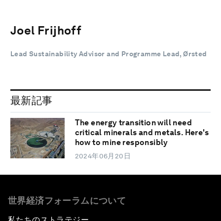
Joel Frijhoff
Lead Sustainability Advisor and Programme Lead, Ørsted
最新記事
The energy transition will need
critical minerals and metals. Here's
how to mine responsibly
2024年06月20日
世界経済フォーラムについて
私たちのストラテジー