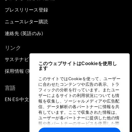
プレスリリース登録
ニュースレター購読
連絡先 (英語のみ)
リンク
サステナビリティへの取り組み
このウェブサイトはCookieを使用し
ます
採用情報 (英語のみ)
このサイトではCookieを使って、ユーザー
に合わせたコンテンツや広告の表示、トラ
言語
フィックの分析を行っています。またユー
ザーによるサイトの利用状況についても情
EN
ES
中文
日本語
▪
▪
▪
報を収集し、ソーシャルメディアや広告配
信、データ解析の各パートナーに情報を共
有しています。ここで収集された情報は、
ユーザーが各パートナーに提供した他の情
報や各パートナーのサービスを使用した際
に収集された情報と組み合わされ、各パー