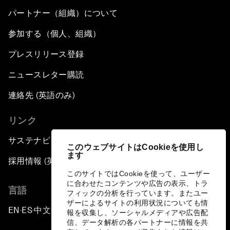
パートナー（組織）について
参加する（個人、組織）
プレスリリース登録
ニュースレター購読
連絡先 (英語のみ)
リンク
サステナビリティへの取り組み
このウェブサイトはCookieを使用し
ます
採用情報 (英語のみ)
このサイトではCookieを使って、ユーザー
に合わせたコンテンツや広告の表示、トラ
言語
フィックの分析を行っています。またユー
ザーによるサイトの利用状況についても情
EN
ES
中文
日本語
▪
▪
▪
報を収集し、ソーシャルメディアや広告配
信、データ解析の各パートナーに情報を共