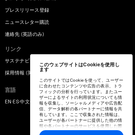
プレスリリース登録
ニュースレター購読
連絡先 (英語のみ)
リンク
サステナビリティへの取り組み
このウェブサイトはCookieを使用し
ます
採用情報 (英語のみ)
このサイトではCookieを使って、ユーザー
に合わせたコンテンツや広告の表示、トラ
言語
フィックの分析を行っています。またユー
ザーによるサイトの利用状況についても情
EN
ES
中文
日本語
▪
▪
▪
報を収集し、ソーシャルメディアや広告配
信、データ解析の各パートナーに情報を共
有しています。ここで収集された情報は、
ユーザーが各パートナーに提供した他の情
報や各パートナーのサービスを使用した際
に収集された情報と組み合わされ、各パー