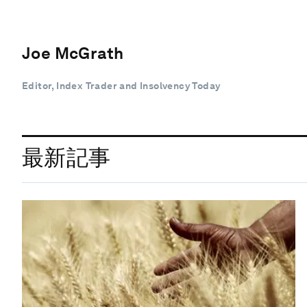
Joe McGrath
Editor, Index Trader and Insolvency Today
最新記事