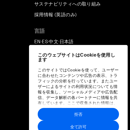
サステナビリティへの取り組み
採用情報 (英語のみ)
て
言語
EN
ES
中文
日本語
▪
▪
▪
このウェブサイトはCookieを使用し
ます
このサイトではCookieを使って、ユーザー
に合わせたコンテンツや広告の表示、トラ
フィックの分析を行っています。またユー
ザーによるサイトの利用状況についても情
報を収集し、ソーシャルメディアや広告配
信、データ解析の各パートナーに情報を共
有しています。ここで収集された情報は、
ユーザーが各パートナーに提供した他の情
報や各パートナーのサービスを使用した際
拒否
に収集された情報と組み合わされ、各パー
トナーによって使用されることがありま
全て許可