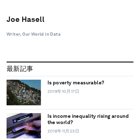
Joe Hasell
Writer, Our World in Data
最新記事
Is poverty measurable?
2019年10月17日
Is income inequality rising around
the world?
2018年11月23日