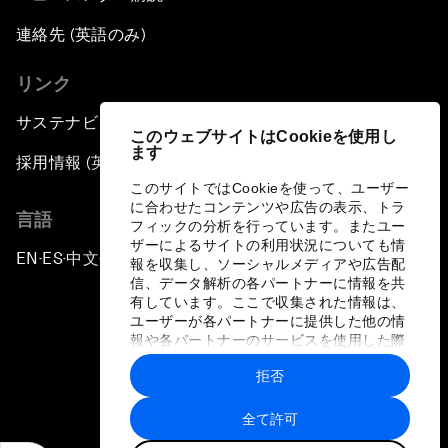
連絡先 (英語のみ)
リンク
サステナビリティへの取り組み
このウェブサイトはCookieを使用し
ます
採用情報 (英語のみ)
このサイトではCookieを使って、ユーザー
に合わせたコンテンツや広告の表示、トラ
言語
フィックの分析を行っています。またユー
ザーによるサイトの利用状況についても情
EN
ES
中文
日本語
▪
▪
▪
報を収集し、ソーシャルメディアや広告配
信、データ解析の各パートナーに情報を共
有しています。ここで収集された情報は、
ユーザーが各パートナーに提供した他の情
報や各パートナーのサービスを使用した際
に収集された情報と組み合わされ、各パー
拒否
トナーによって使用されることがありま
プライバシーポリシーと利用規約
す。
全て許可
サイトマップ