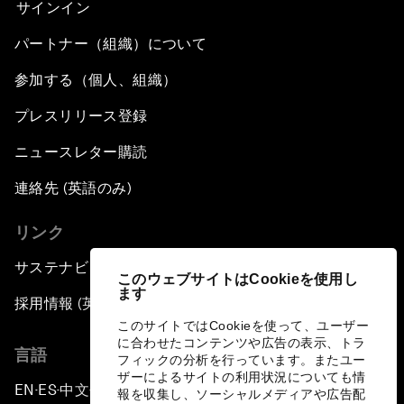
サインイン
パートナー（組織）について
参加する（個人、組織）
プレスリリース登録
ニュースレター購読
連絡先 (英語のみ)
リンク
サステナビリティへの取り組み
このウェブサイトはCookieを使用し
ます
採用情報 (英語のみ)
このサイトではCookieを使って、ユーザー
に合わせたコンテンツや広告の表示、トラ
言語
フィックの分析を行っています。またユー
ザーによるサイトの利用状況についても情
EN
ES
中文
日本語
▪
▪
▪
報を収集し、ソーシャルメディアや広告配