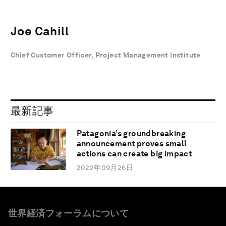
Joe Cahill
Chief Customer Officer, Project Management Institute
最新記事
Patagonia’s groundbreaking
announcement proves small
actions can create big impact
2022年09月26日
世界経済フォーラムについて