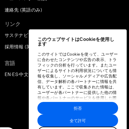
連絡先 (英語のみ)
リンク
サステナビリティへの取り組み
このウェブサイトはCookieを使用し
ます
採用情報 (英語のみ)
このサイトではCookieを使って、ユーザー
に合わせたコンテンツや広告の表示、トラ
言語
フィックの分析を行っています。またユー
ザーによるサイトの利用状況についても情
EN
ES
中文
日本語
▪
▪
▪
報を収集し、ソーシャルメディアや広告配
信、データ解析の各パートナーに情報を共
有しています。ここで収集された情報は、
ユーザーが各パートナーに提供した他の情
報や各パートナーのサービスを使用した際
に収集された情報と組み合わされ、各パー
拒否
トナーによって使用されることがありま
プライバシーポリシーと利用規約
す。
全て許可
サイトマップ