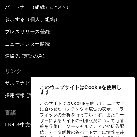
パートナー（組織）について
参加する（個人、組織）
プレスリリース登録
ニュースレター購読
連絡先 (英語のみ)
リンク
サステナビリティへの取り組み
このウェブサイトはCookieを使用し
ます
採用情報 (英語のみ)
このサイトではCookieを使って、ユーザー
に合わせたコンテンツや広告の表示、トラ
言語
フィックの分析を行っています。またユー
ザーによるサイトの利用状況についても情
EN
ES
中文
日本語
▪
▪
▪
報を収集し、ソーシャルメディアや広告配
信、データ解析の各パートナーに情報を共