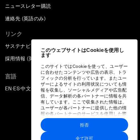
ニュースレター購読
連絡先 (英語のみ)
リンク
サステナビリティへの取り組み
このウェブサイトはCookieを使用し
ます
採用情報 (英語のみ)
このサイトではCookieを使って、ユーザー
に合わせたコンテンツや広告の表示、トラ
言語
フィックの分析を行っています。またユー
ザーによるサイトの利用状況についても情
EN
ES
中文
日本語
▪
▪
▪
報を収集し、ソーシャルメディアや広告配
信、データ解析の各パートナーに情報を共
有しています。ここで収集された情報は、
ユーザーが各パートナーに提供した他の情
報や各パートナーのサービスを使用した際
に収集された情報と組み合わされ、各パー
拒否
トナーによって使用されることがありま
プライバシーポリシーと利用規約
す。
全て許可