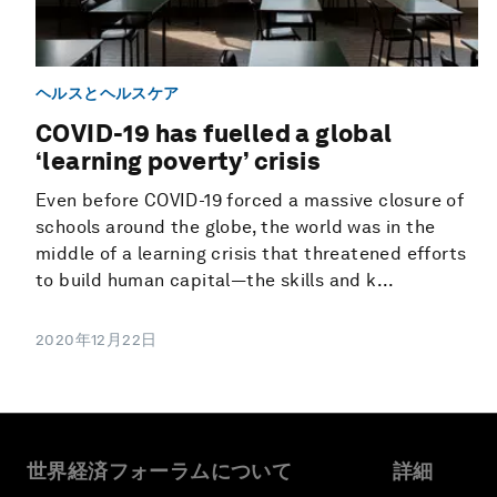
ヘルスとヘルスケア
COVID-19 has fuelled a global
‘learning poverty’ crisis
Even before COVID-19 forced a massive closure of
schools around the globe, the world was in the
middle of a learning crisis that threatened efforts
to build human capital—the skills and k...
2020年12月22日
世界経済フォーラムについて
詳細