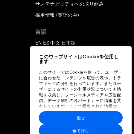
サステナビリティへの取り組み
採用情報 (英語のみ)
て
言語
EN
ES
中文
日本語
▪
▪
▪
このウェブサイトはCookieを使用し
ます
このサイトではCookieを使って、ユーザー
に合わせたコンテンツや広告の表示、トラ
フィックの分析を行っています。またユー
ザーによるサイトの利用状況についても情
報を収集し、ソーシャルメディアや広告配
信、データ解析の各パートナーに情報を共
有しています。ここで収集された情報は、
ユーザーが各パートナーに提供した他の情
報や各パートナーのサービスを使用した際
拒否
に収集された情報と組み合わされ、各パー
トナーによって使用されることがありま
全て許可