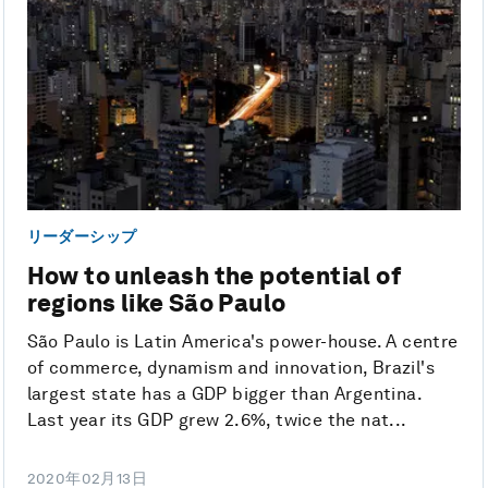
リーダーシップ
How to unleash the potential of
regions like São Paulo
São Paulo is Latin America's power-house. A centre
of commerce, dynamism and innovation, Brazil's
largest state has a GDP bigger than Argentina.
Last year its GDP grew 2.6%, twice the nat...
2020年02月13日