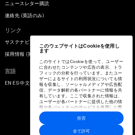
ニュースレター購読
連絡先 (英語のみ)
リンク
サステナビリティへの取り組み
このウェブサイトはCookieを使用し
ます
採用情報 (英語のみ)
このサイトではCookieを使って、ユーザー
に合わせたコンテンツや広告の表示、トラ
言語
フィックの分析を行っています。またユー
ザーによるサイトの利用状況についても情
EN
ES
中文
日本語
▪
▪
▪
報を収集し、ソーシャルメディアや広告配
信、データ解析の各パートナーに情報を共
有しています。ここで収集された情報は、
ユーザーが各パートナーに提供した他の情
報や各パートナーのサービスを使用した際
に収集された情報と組み合わされ、各パー
拒否
トナーによって使用されることがありま
プライバシーポリシーと利用規約
す。
全て許可
サイトマップ