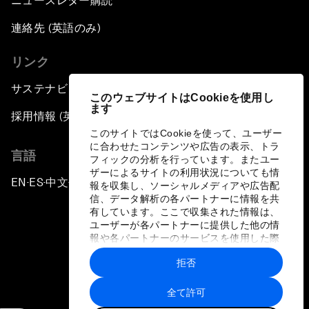
ニュースレター購読
連絡先 (英語のみ)
リンク
サステナビリティへの取り組み
このウェブサイトはCookieを使用し
ます
採用情報 (英語のみ)
このサイトではCookieを使って、ユーザー
に合わせたコンテンツや広告の表示、トラ
言語
フィックの分析を行っています。またユー
ザーによるサイトの利用状況についても情
EN
ES
中文
日本語
▪
▪
▪
報を収集し、ソーシャルメディアや広告配
信、データ解析の各パートナーに情報を共
有しています。ここで収集された情報は、
ユーザーが各パートナーに提供した他の情
報や各パートナーのサービスを使用した際
に収集された情報と組み合わされ、各パー
拒否
トナーによって使用されることがありま
プライバシーポリシーと利用規約
す。
全て許可
サイトマップ