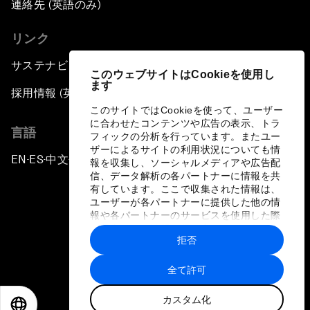
連絡先 (英語のみ)
リンク
サステナビリティへの取り組み
このウェブサイトはCookieを使用し
ます
採用情報 (英語のみ)
このサイトではCookieを使って、ユーザー
に合わせたコンテンツや広告の表示、トラ
言語
フィックの分析を行っています。またユー
ザーによるサイトの利用状況についても情
EN
ES
中文
日本語
▪
▪
▪
報を収集し、ソーシャルメディアや広告配
信、データ解析の各パートナーに情報を共
有しています。ここで収集された情報は、
ユーザーが各パートナーに提供した他の情
報や各パートナーのサービスを使用した際
に収集された情報と組み合わされ、各パー
拒否
トナーによって使用されることがありま
プライバシーポリシーと利用規約
す。
全て許可
サイトマップ
カスタム化
©
2026
世界経済フォーラム
EN
ES
中文
日本語