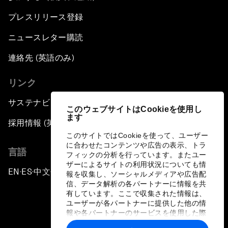
プレスリリース登録
ニュースレター購読
連絡先 (英語のみ)
リンク
サステナビリティへの取り組み
このウェブサイトはCookieを使用し
ます
採用情報 (英語のみ)
このサイトではCookieを使って、ユーザー
に合わせたコンテンツや広告の表示、トラ
言語
フィックの分析を行っています。またユー
ザーによるサイトの利用状況についても情
EN
ES
中文
日本語
▪
▪
▪
報を収集し、ソーシャルメディアや広告配
信、データ解析の各パートナーに情報を共
有しています。ここで収集された情報は、
ユーザーが各パートナーに提供した他の情
報や各パートナーのサービスを使用した際
に収集された情報と組み合わされ、各パー