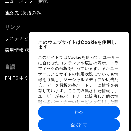
ニュースレター購読
連絡先 (英語のみ)
リンク
サステナビリティへの取り組み
このウェブサイトはCookieを使用し
ます
採用情報 (英語のみ)
このサイトではCookieを使って、ユーザー
に合わせたコンテンツや広告の表示、トラ
言語
フィックの分析を行っています。またユー
ザーによるサイトの利用状況についても情
EN
ES
中文
日本語
▪
▪
▪
報を収集し、ソーシャルメディアや広告配
信、データ解析の各パートナーに情報を共
有しています。ここで収集された情報は、
ユーザーが各パートナーに提供した他の情
報や各パートナーのサービスを使用した際
に収集された情報と組み合わされ、各パー
拒否
トナーによって使用されることがありま
プライバシーポリシーと利用規約
す。
全て許可
サイトマップ