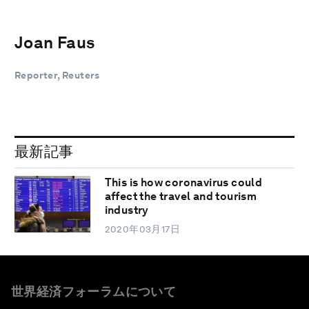
Joan Faus
Reporter, Reuters
最新記事
This is how coronavirus could
affect the travel and tourism
industry
2020年03月17日
世界経済フォーラムについて