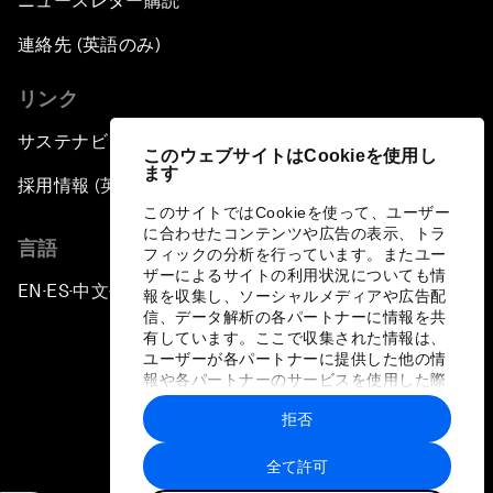
ニュースレター購読
連絡先 (英語のみ)
リンク
サステナビリティへの取り組み
このウェブサイトはCookieを使用し
ます
採用情報 (英語のみ)
このサイトではCookieを使って、ユーザー
に合わせたコンテンツや広告の表示、トラ
言語
フィックの分析を行っています。またユー
ザーによるサイトの利用状況についても情
EN
ES
中文
日本語
▪
▪
▪
報を収集し、ソーシャルメディアや広告配
信、データ解析の各パートナーに情報を共
有しています。ここで収集された情報は、
ユーザーが各パートナーに提供した他の情
報や各パートナーのサービスを使用した際
に収集された情報と組み合わされ、各パー
拒否
トナーによって使用されることがありま
プライバシーポリシーと利用規約
す。
全て許可
サイトマップ