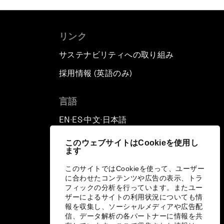
リンク
サステナビリティへの取り組み
採用情報 (英語のみ)
て
言語
EN
ES
中文
日本語
▪
▪
▪
このウェブサイトはCookieを使用し
ます
このサイトではCookieを使って、ユーザー
に合わせたコンテンツや広告の表示、トラ
フィックの分析を行っています。またユー
ザーによるサイトの利用状況についても情
報を収集し、ソーシャルメディアや広告配
信、データ解析の各パートナーに情報を共