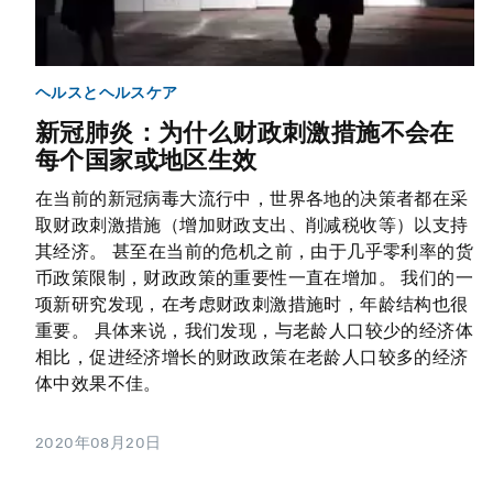
ヘルスとヘルスケア
新冠肺炎：为什么财政刺激措施不会在
每个国家或地区生效
在当前的新冠病毒大流行中，世界各地的决策者都在采
取财政刺激措施（增加财政支出、削减税收等）以支持
其经济。 甚至在当前的危机之前，由于几乎零利率的货
币政策限制，财政政策的重要性一直在增加。 我们的一
项新研究发现，在考虑财政刺激措施时，年龄结构也很
重要。 具体来说，我们发现，与老龄人口较少的经济体
相比，促进经济增长的财政政策在老龄人口较多的经济
体中效果不佳。
2020年08月20日