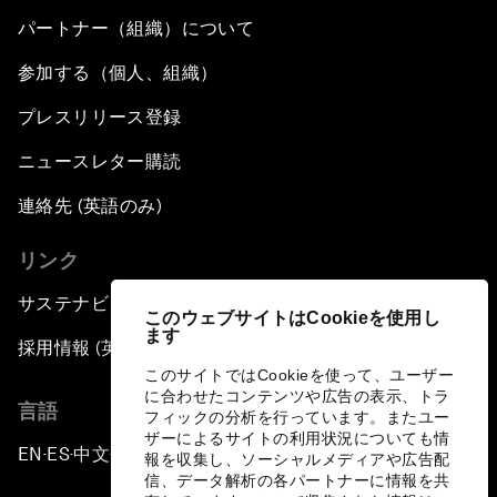
パートナー（組織）について
参加する（個人、組織）
プレスリリース登録
ニュースレター購読
連絡先 (英語のみ)
リンク
サステナビリティへの取り組み
このウェブサイトはCookieを使用し
ます
採用情報 (英語のみ)
このサイトではCookieを使って、ユーザー
に合わせたコンテンツや広告の表示、トラ
言語
フィックの分析を行っています。またユー
ザーによるサイトの利用状況についても情
EN
ES
中文
日本語
▪
▪
▪
報を収集し、ソーシャルメディアや広告配
信、データ解析の各パートナーに情報を共