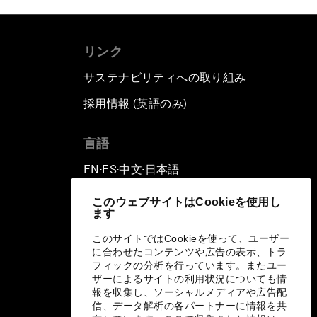
リンク
サステナビリティへの取り組み
採用情報 (英語のみ)
て
言語
EN
ES
中文
日本語
▪
▪
▪
このウェブサイトはCookieを使用し
ます
このサイトではCookieを使って、ユーザー
に合わせたコンテンツや広告の表示、トラ
フィックの分析を行っています。またユー
ザーによるサイトの利用状況についても情
報を収集し、ソーシャルメディアや広告配
信、データ解析の各パートナーに情報を共