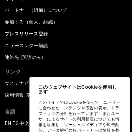
パートナー（組織）について
参加する（個人、組織）
プレスリリース登録
ニュースレター購読
連絡先 (英語のみ)
リンク
サステナビリティへの取り組み
このウェブサイトはCookieを使用し
ます
採用情報 (英語のみ)
このサイトではCookieを使って、ユーザー
に合わせたコンテンツや広告の表示、トラ
言語
フィックの分析を行っています。またユー
ザーによるサイトの利用状況についても情
EN
ES
中文
日本語
▪
▪
▪
報を収集し、ソーシャルメディアや広告配
信、データ解析の各パートナーに情報を共