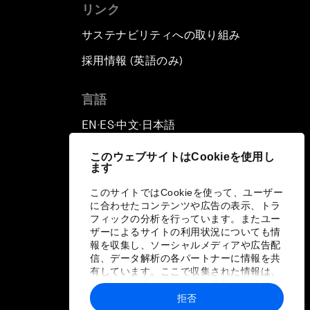
リンク
サステナビリティへの取り組み
採用情報 (英語のみ)
て
言語
EN
ES
中文
日本語
▪
▪
▪
このウェブサイトはCookieを使用し
ます
このサイトではCookieを使って、ユーザー
に合わせたコンテンツや広告の表示、トラ
フィックの分析を行っています。またユー
ザーによるサイトの利用状況についても情
報を収集し、ソーシャルメディアや広告配
信、データ解析の各パートナーに情報を共
有しています。ここで収集された情報は、
ユーザーが各パートナーに提供した他の情
報や各パートナーのサービスを使用した際
拒否