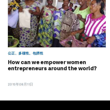
公正、多様性、包摂性
How can we empower women
entrepreneurs around the world?
2015年08月11日