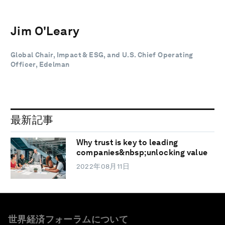
Jim O'Leary
Global Chair, Impact & ESG, and U.S. Chief Operating
Officer, Edelman
最新記事
Why trust is key to leading
companies&nbsp;unlocking value
2022年08月11日
世界経済フォーラムについて