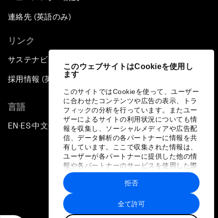
連絡先 (英語のみ)
リンク
サステナビリティへの取り組み
このウェブサイトはCookieを使用し
ます
採用情報 (英語のみ)
このサイトではCookieを使って、ユーザー
に合わせたコンテンツや広告の表示、トラ
言語
フィックの分析を行っています。またユー
ザーによるサイトの利用状況についても情
EN
ES
中文
日本語
▪
▪
▪
報を収集し、ソーシャルメディアや広告配
信、データ解析の各パートナーに情報を共
有しています。ここで収集された情報は、
ユーザーが各パートナーに提供した他の情
報や各パートナーのサービスを使用した際
に収集された情報と組み合わされ、各パー
拒否
トナーによって使用されることがありま
プライバシーポリシーと利用規約
す。
全て許可
サイトマップ