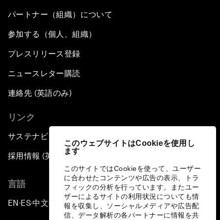
パートナー（組織）について
参加する（個人、組織）
プレスリリース登録
ニュースレター購読
連絡先 (英語のみ)
リンク
サステナビリティへの取り組み
このウェブサイトはCookieを使用し
ます
採用情報 (英語のみ)
このサイトではCookieを使って、ユーザー
に合わせたコンテンツや広告の表示、トラ
言語
フィックの分析を行っています。またユー
ザーによるサイトの利用状況についても情
EN
ES
中文
日本語
▪
▪
▪
報を収集し、ソーシャルメディアや広告配
信、データ解析の各パートナーに情報を共