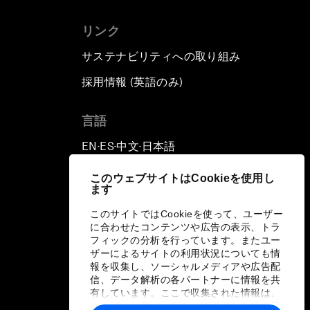
リンク
サステナビリティへの取り組み
採用情報 (英語のみ)
て
言語
EN
ES
中文
日本語
▪
▪
▪
このウェブサイトはCookieを使用し
ます
このサイトではCookieを使って、ユーザー
に合わせたコンテンツや広告の表示、トラ
フィックの分析を行っています。またユー
ザーによるサイトの利用状況についても情
報を収集し、ソーシャルメディアや広告配
信、データ解析の各パートナーに情報を共
有しています。ここで収集された情報は、
ユーザーが各パートナーに提供した他の情