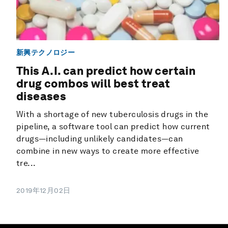
新興テクノロジー
This A.I. can predict how certain
drug combos will best treat
diseases
With a shortage of new tuberculosis drugs in the
pipeline, a software tool can predict how current
drugs—including unlikely candidates—can
combine in new ways to create more effective
tre...
2019年12月02日