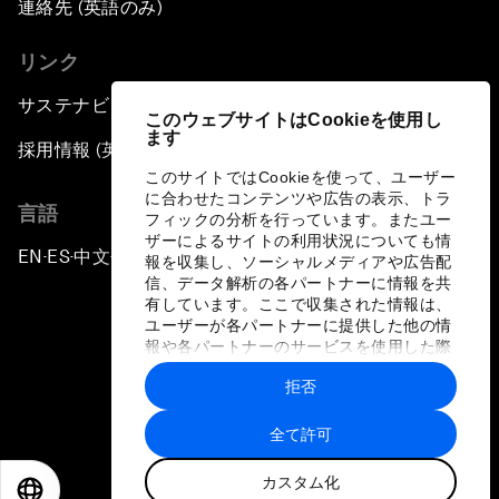
連絡先 (英語のみ)
リンク
サステナビリティへの取り組み
このウェブサイトはCookieを使用し
ます
採用情報 (英語のみ)
このサイトではCookieを使って、ユーザー
に合わせたコンテンツや広告の表示、トラ
言語
フィックの分析を行っています。またユー
ザーによるサイトの利用状況についても情
EN
ES
中文
日本語
▪
▪
▪
報を収集し、ソーシャルメディアや広告配
信、データ解析の各パートナーに情報を共
有しています。ここで収集された情報は、
ユーザーが各パートナーに提供した他の情
報や各パートナーのサービスを使用した際
に収集された情報と組み合わされ、各パー
拒否
トナーによって使用されることがありま
プライバシーポリシーと利用規約
す。
全て許可
サイトマップ
カスタム化
©
2026
世界経済フォーラム
EN
ES
中文
日本語