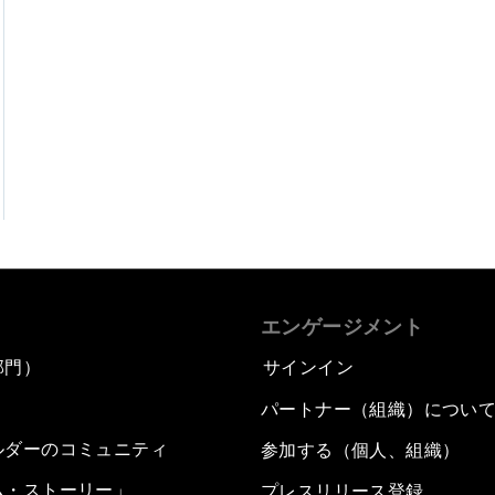
エンゲージメント
部門）
サインイン
パートナー（組織）につい
ルダーのコミュニティ
参加する（個人、組織）
ム・ストーリー」
プレスリリース登録