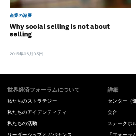
産業の深層
Why social selling is not about
selling
2015年06月05日
世界経済フォーラムについて
詳細
私たちのストラテジー
センター（
私たちのアイデンティティ
会合
私たちの活動
ステークホ
リーダーシップとガバナンス
「フォーラ