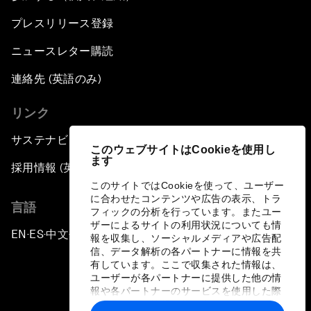
プレスリリース登録
ニュースレター購読
連絡先 (英語のみ)
リンク
サステナビリティへの取り組み
このウェブサイトはCookieを使用し
ます
採用情報 (英語のみ)
このサイトではCookieを使って、ユーザー
に合わせたコンテンツや広告の表示、トラ
言語
フィックの分析を行っています。またユー
ザーによるサイトの利用状況についても情
EN
ES
中文
日本語
▪
▪
▪
報を収集し、ソーシャルメディアや広告配
信、データ解析の各パートナーに情報を共
有しています。ここで収集された情報は、
ユーザーが各パートナーに提供した他の情
報や各パートナーのサービスを使用した際
に収集された情報と組み合わされ、各パー