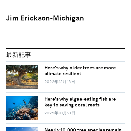
Jim Erickson-Michigan
最新記事
Here's why older trees are more
climate resilient
2022年12月13日
Here's why algae-eating fish are
key to saving coral reefs
2022年10月21日
Nearly 10,000 tree species remain