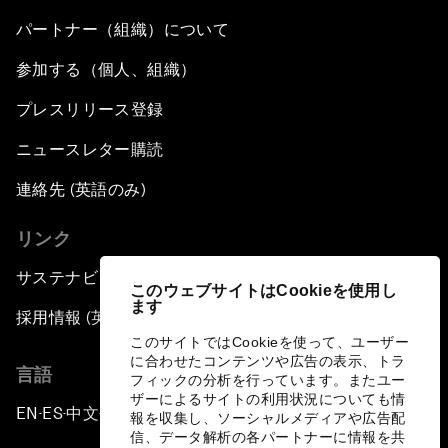
パートナー（組織）について
参加する（個人、組織）
プレスリリース登録
ニュースレター購読
連絡先 (英語のみ)
リンク
サステナビリティへの取り組み
このウェブサイトはCookieを使用し
ます
採用情報 (英語のみ)
このサイトではCookieを使って、ユーザー
に合わせたコンテンツや広告の表示、トラ
言語
フィックの分析を行っています。またユー
ザーによるサイトの利用状況についても情
EN
ES
中文
日本語
▪
▪
▪
報を収集し、ソーシャルメディアや広告配
信、データ解析の各パートナーに情報を共