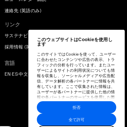
連絡先 (英語のみ)
リンク
サステナビリティへの取り組み
このウェブサイトはCookieを使用し
ます
採用情報 (英語のみ)
このサイトではCookieを使って、ユーザー
に合わせたコンテンツや広告の表示、トラ
言語
フィックの分析を行っています。またユー
ザーによるサイトの利用状況についても情
EN
ES
中文
日本語
▪
▪
▪
報を収集し、ソーシャルメディアや広告配
信、データ解析の各パートナーに情報を共
有しています。ここで収集された情報は、
ユーザーが各パートナーに提供した他の情
報や各パートナーのサービスを使用した際
に収集された情報と組み合わされ、各パー
拒否
トナーによって使用されることがありま
プライバシーポリシーと利用規約
す。
全て許可
サイトマップ